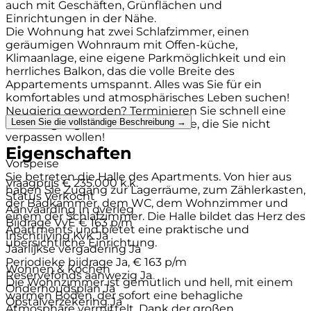
auch mit Geschäften, Grünflächen und
Einrichtungen in der Nähe.
Die Wohnung hat zwei Schlafzimmer, einen
geräumigen Wohnraum mit Offen-küche,
Klimaanlage, eine eigene Parkmöglichkeit und ein
herrliches Balkon, das die volle Breite des
Appartements umspannt. Alles was Sie für ein
komfortables und atmosphärisches Leben suchen!
Neugierig geworden? Terminieren Sie schnell eine
Lesen Sie die vollständige Beschreibung →
Besichtigung, dies ist eine Chance, die Sie nicht
verpassen wollen!
Eigenschaften
Vorspeise
Sie betreten die Halle des Apartments. Von hier aus
Vraagprijs
€ 235.000 k.k.
haben Sie Zugang zur Lagerräume, zum Zählerkasten,
Status
Verkocht
der Badkammer, dem WC, dem Wohnzimmer und
Aanvaarding
In overleg
einem der Schlafzimmer. Die Halle bildet das Herz des
Bijdrage VvE
€ 163 p/m
Apartments und bietet eine praktische und
Inschrijving KvK
Ja
übersichtliche Einrichtung.
Jaarlijkse vergadering
Ja
Periodieke bijdrage
Ja, € 163 p/m
Wohnen & Kochen
Reservefonds aanwezig
Ja
Die Wohnzimmer ist gemütlich und hell, mit einem
Onderhoudsplan
Ja
warmen Boden, der sofort eine behagliche
Opstalverzekering
Ja
Atmosphäre vermittelt. Dank der großen