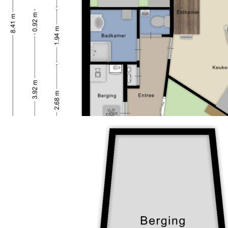
über den Flur und ist mit einer Dusche und einem
Waschbecken mit Einrichtung ausgestattet. Der WC-
Raum ist getrennt, was zusätzlichen Komfort bietet.
Sonnen & Genießen
Die Terrasse erstreckt sich über die gesamte Breite
des Apartments und ist von der Wohnzimmer aus
zugänglich. Aufgrund seiner großzügigen
Abmessungen bietet es Platz für eine gemütliche
Sitzgruppe oder einen Esstisch, perfekt zum
Genießen des Ausblicks und der Ruhe in der
Nachbarschaft.
Weitere Vorkehrungen
Die Wohnung verfügt über einen integrierten
Lagerraum mit Waschmaschinenanbindung, Platz für
eine zusätzliche Kühlanlage und die Heizungsanlage.
Neben dem eigenen Parkplatz ist damit
sichergestellt, dass Sie immer ein Plätzchen haben.
Umfeld und Einrichtungen
Der Maisberg befindet sich in der ruhigen, grünen
Wohngegend Weihoek (Tolberg). Der Stadtteil ist
bekannt für seine gepflegte Ausstrahlung, die breiten