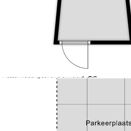
Straßen und gute Einrichtungen. In der Nähe finden
Sie Geschäfte, Schulen, Sportanlagen und öffentliche
Verkehrsmittel. Auch das Zentrum von Roosendaal
erreicht man innerhalb weniger Minuten.
Stimmung und Zielgruppe
Die Atmosphäre dieser Wohnung ist warm, hell und
gemütlich. Perfekt für Singles, Paare oder junge
Familien, die gerne in Ruhe leben möchten, aber
trotzdem in der Nähe aller Einrichtungen sein wollen.
Erklärungsclause NEN2580:
Die Messanweisung basiert auf der NEN2580. Die
Messanweisung soll eine einheitlichere
Messmethode einführen, um einen Indikator für die
Nutzfläche zu geben. Die Messanweisung schließt
Unterschiede in den Messergebnissen nicht
vollständig aus, beispielsweise durch
Interpretationsunterschiede, Rundungsfehler oder
Einschränkungen bei der Durchführung der
Messung.