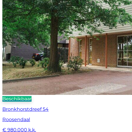
Beschikbaar
Bronkhorstdreef 54
Roosendaal
€ 980.000 k.k.