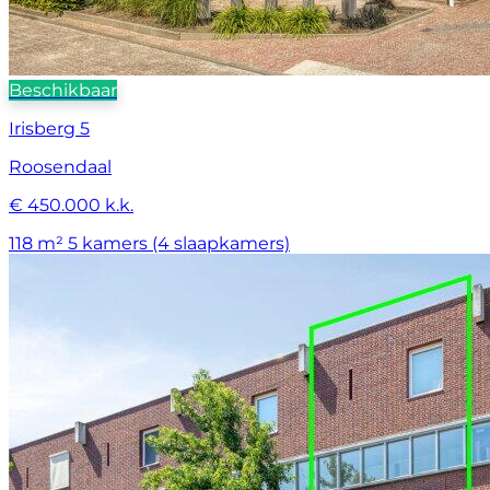
Beschikbaar
Irisberg 5
Roosendaal
€ 450.000 k.k.
118 m²
5 kamers (4 slaapkamers)