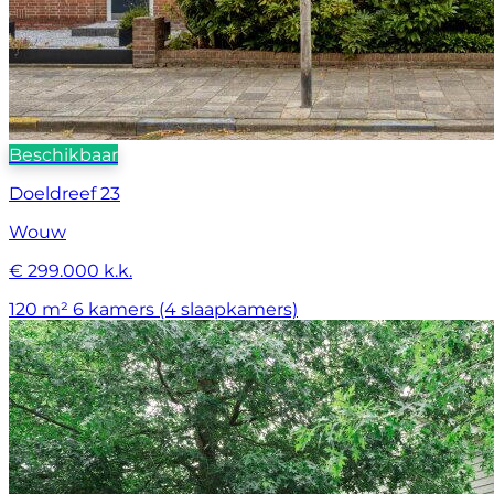
Beschikbaar
Doeldreef 23
Wouw
€ 299.000 k.k.
120 m²
6 kamers (4 slaapkamers)