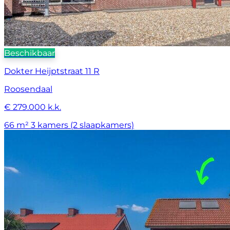
Beschikbaar
Dokter Heijptstraat 11 R
Roosendaal
€ 279.000 k.k.
66 m²
3 kamers (2 slaapkamers)