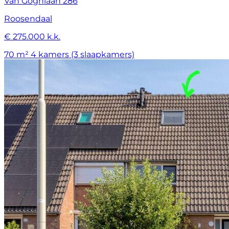
Van Goghlaan 286
Roosendaal
€ 275.000 k.k.
70 m²
4 kamers (3 slaapkamers)