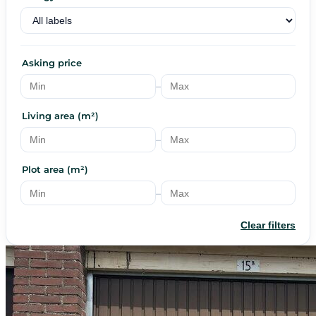
Asking price
–
Living area (m²)
–
Plot area (m²)
–
Clear filters