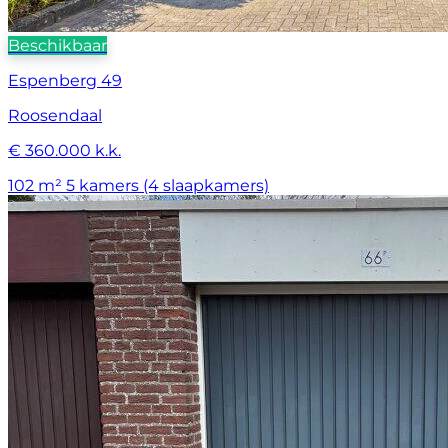
Beschikbaar
Espenberg 49
Roosendaal
€ 360.000 k.k.
102 m²
5 kamers (4 slaapkamers)