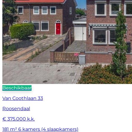
Beschikbaar
Van Coothlaan 33
Roosendaal
€ 375.000 k.k.
181 m²
6 kamers (4 slaapkamers)