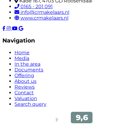
Kade 167, 4703 GD Roosendaal
0165 - 201 091
info@crmakelaars.nl
www.crmakelaars.nl
Navigation
Home
Media
In the area
Documents
Offering
About us
Reviews
Contact
Valuation
Search query